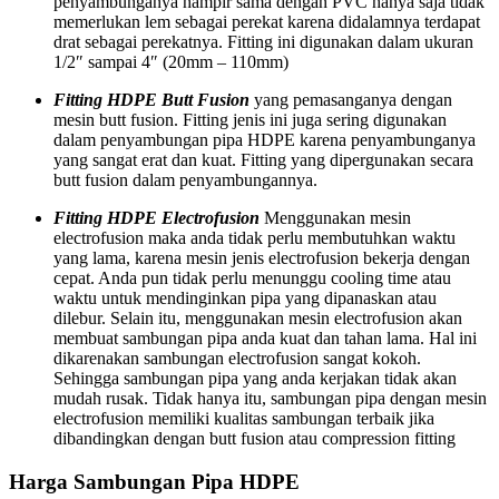
penyambunganya hampir sama dengan PVC hanya saja tidak
memerlukan lem sebagai perekat karena didalamnya terdapat
drat sebagai perekatnya. Fitting ini digunakan dalam ukuran
1/2″ sampai 4″ (20mm – 110mm)
Fitting HDPE Butt Fusion
yang pemasanganya dengan
mesin butt fusion. Fitting jenis ini juga sering digunakan
dalam penyambungan pipa HDPE karena penyambunganya
yang sangat erat dan kuat. Fitting yang dipergunakan secara
butt fusion dalam penyambungannya.
Fitting HDPE Electrofusion
Menggunakan mesin
electrofusion maka anda tidak perlu membutuhkan waktu
yang lama, karena mesin jenis electrofusion bekerja dengan
cepat. Anda pun tidak perlu menunggu cooling time atau
waktu untuk mendinginkan pipa yang dipanaskan atau
dilebur. Selain itu, menggunakan mesin electrofusion akan
membuat sambungan pipa anda kuat dan tahan lama. Hal ini
dikarenakan sambungan electrofusion sangat kokoh.
Sehingga sambungan pipa yang anda kerjakan tidak akan
mudah rusak. Tidak hanya itu, sambungan pipa dengan mesin
electrofusion memiliki kualitas sambungan terbaik jika
dibandingkan dengan butt fusion atau compression fitting
Harga Sambungan Pipa HDPE