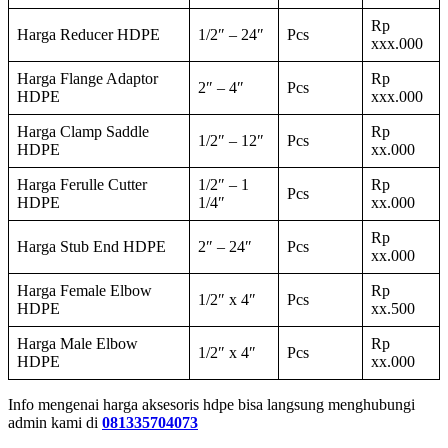
Rp
Harga Reducer HDPE
1/2″ – 24″
Pcs
xxx.000
Harga Flange Adaptor
Rp
2″ – 4″
Pcs
HDPE
xxx.000
Harga Clamp Saddle
Rp
1/2″ – 12″
Pcs
HDPE
xx.000
Harga Ferulle Cutter
1/2″ – 1
Rp
Pcs
HDPE
1/4″
xx.000
Rp
Harga Stub End HDPE
2″ – 24″
Pcs
xx.000
Harga Female Elbow
Rp
1/2″ x 4″
Pcs
HDPE
xx.500
Harga Male Elbow
Rp
1/2″ x 4″
Pcs
HDPE
xx.000
Info mengenai harga aksesoris hdpe bisa langsung menghubungi
admin kami di
081335704073