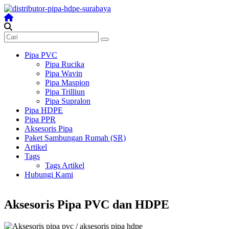
Skip
to
content
Distributor
Pipa
Surabaya
Pipa PVC
Pipa Rucika
Melengkapi
Pipa Wavin
semua
Pipa Maspion
kebutuhanmu
Pipa Trilliun
Pipa Supralon
Pipa HDPE
Pipa PPR
Aksesoris Pipa
Paket Sambungan Rumah (SR)
Artikel
Tags
Tags Artikel
Hubungi Kami
Aksesoris Pipa PVC dan HDPE