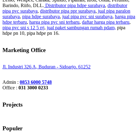
Barindo, Riifo, DLL.
Distributor pipa hdpe surabaya
,
distributor
pipa pvc surabaya
,
distributor pipa ppr surabaya
,
jual pipa paralon
surabaya
,
pipa hdpe surabaya
,
jual pipa pvc sni surabaya
,
harga pipa
hdpe terbaru
,
harga pipa pvc sni terbaru
,
daftar harga pipa terbaru
,
pipa pvc sni s 12 5 rrj
,
jual paket sambungan rumah pdam,
pipa
hdpe pn 10, pipa hdpe pn 16.
Marketing Office
Jl. Industri 326 A, Buduran - Sidoarjo. 61252
Admin :
0853 6000 5748
Office :
031 3000 0233
Projects
Populer