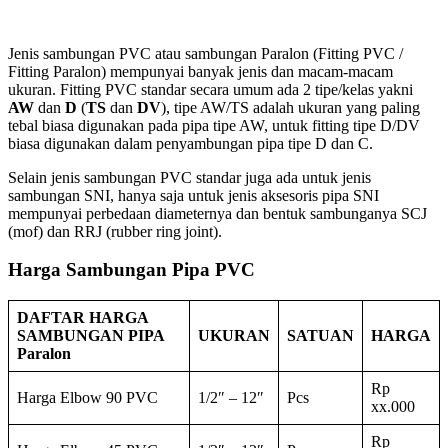
Jenis sambungan PVC atau sambungan Paralon (Fitting PVC /
Fitting Paralon) mempunyai banyak jenis dan macam-macam
ukuran. Fitting PVC standar secara umum ada 2 tipe/kelas yakni
AW
dan
D
(
TS
dan
DV
), tipe AW/TS adalah ukuran yang paling
tebal biasa digunakan pada pipa tipe AW, untuk fitting tipe D/DV
biasa digunakan dalam penyambungan pipa tipe D dan C.
Selain jenis sambungan PVC standar juga ada untuk jenis
sambungan SNI, hanya saja untuk jenis aksesoris pipa SNI
mempunyai perbedaan diameternya dan bentuk sambunganya SCJ
(mof) dan RRJ (rubber ring joint).
Harga Sambungan Pipa PVC
DAFTAR HARGA
SAMBUNGAN PIPA
UKURAN
SATUAN
HARGA
Paralon
Rp
Harga Elbow 90 PVC
1/2″ – 12″
Pcs
xx.000
Rp