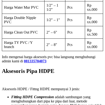
1/2″ – 1
Rp
Harga Water Mur PVC
Pcs
1/2″
xx.000
Harga Double Nipple
Rp
1/2″ – 1″
Pcs
PVC
xx.000
Rp
Harga Clean Out PVC
2″ – 6″
Pcs
xx.500
Harga TY PVC / Y
Rp
2″ – 8″
Pcs
branch
xx.000
Info mengenai harga aksesoris pvc bisa langsung menghubungi
admin kami di
081335704073
Aksesoris Pipa HDPE
Aksesoris HDPE / Fittng HDPE mempunyai 3 jenis:
Fitting HDPE Compression
adalah sambungan yang
menghubungkan dari pipa ke pipa dari luar, metode