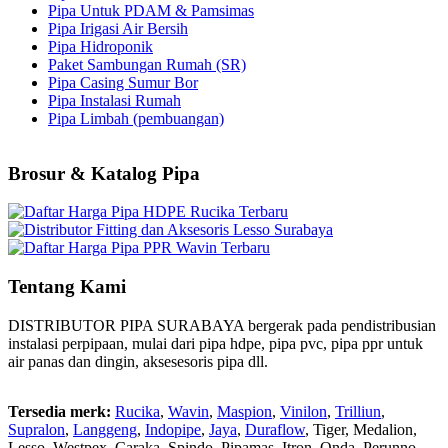
Pipa Untuk PDAM & Pamsimas
Pipa Irigasi Air Bersih
Pipa Hidroponik
Paket Sambungan Rumah (SR)
Pipa Casing Sumur Bor
Pipa Instalasi Rumah
Pipa Limbah (pembuangan)
Brosur & Katalog Pipa
Tentang Kami
DISTRIBUTOR PIPA SURABAYA bergerak pada pendistribusian
instalasi perpipaan, mulai dari pipa hdpe, pipa pvc, pipa ppr untuk
air panas dan dingin, aksesesoris pipa dll.
Tersedia merk:
Rucika
,
Wavin
,
Maspion
,
Vinilon
,
Trilliun
,
Supralon
,
Langgeng
,
Indopipe
,
Jaya
,
Duraflow
, Tiger, Medalion,
Lesso, Westpex, Caraka, Spindo, Pipamas, Itron, Onda, Perunno,