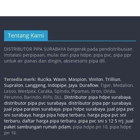
Tentang Kami
DISTRIBUTOR PIPA SURABAYA bergerak pada pendistribusian
instalasi perpipaan, mulai dari pipa hdpe, pipa pvc, pipa ppr
untuk air panas dan dingin, aksesesoris pipa dll.
Tersedia merk:
Rucika
,
Wavin
,
Maspion
,
Vinilon
,
Trilliun
,
Supralon
,
Langgeng
,
Indopipe
,
Jaya
,
Duraflow
, Tiger, Medalion,
Lesso, Westpex, Caraka, Spindo, Pipamas, Itron, Onda,
Perunno, Barindo, Riifo, DLL.
Distributor pipa hdpe surabaya
,
distributor pipa pvc surabaya
,
distributor pipa ppr surabaya
,
jual pipa paralon surabaya
,
pipa hdpe surabaya
,
jual pipa pvc
sni surabaya
,
harga pipa hdpe terbaru
,
harga pipa pvc sni
terbaru
,
daftar harga pipa terbaru
,
pipa pvc sni s 12 5 rrj
,
jual
paket sambungan rumah pdam,
pipa hdpe pn 10, pipa hdpe
pn 16.