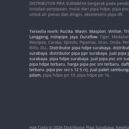
DISTRIBUTOR PIPA SURABAYA bergerak pada pendis
instalasi perpipaan, mulai dari pipa hdpe, pipa pvc
untuk air panas dan dingin, aksesesoris pipa dll.
Tersedia merk:
Rucika
,
Wavin
,
Maspion
,
Vinilon
,
Tri
Langgeng
,
Indopipe
,
Jaya
,
Duraflow
, Tiger, Medalio
Westpex, Caraka, Spindo, Pipamas, Itron, Onda, Pe
Riifo, DLL.
Distributor pipa hdpe surabaya
,
distribu
surabaya
,
distributor pipa ppr surabaya
,
jual pipa 
surabaya
,
pipa hdpe surabaya
,
jual pipa pvc sni s
pipa hdpe terbaru
,
harga pipa pvc sni terbaru
,
daf
terbaru
,
pipa pvc sni s 12 5 rrj
,
jual paket sambun
pdam,
pipa hdpe pn 10, pipa hdpe pn 16.
Hak Cipta © 2026
Distributor Pipa Surabaya
. Kesel