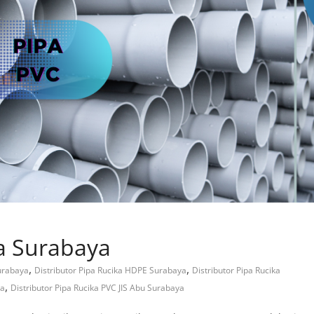
ka Surabaya
,
,
Surabaya
Distributor Pipa Rucika HDPE Surabaya
Distributor Pipa Rucika
,
ya
Distributor Pipa Rucika PVC JIS Abu Surabaya