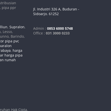
tribusian
, pipa ppr
Jl. Industri 326 A, Buduran -
Sidoarjo. 61252
lliun
,
Supralon
,
Admin :
0853 6000 5748
n, Lesso,
Office :
031 3000 0233
runno, Barindo,
tor pipa pvc
paralon
urabaya
,
harga
tar harga pipa
gan rumah
uruhan Hak Cipta.