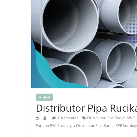
Artikel
Distributor Pipa Ruci
0 Komentar
Distributor Pipa Rucika AW 
,
Paralon PVC Surabaya
Distributor Pipa Rucika PPR Suraba