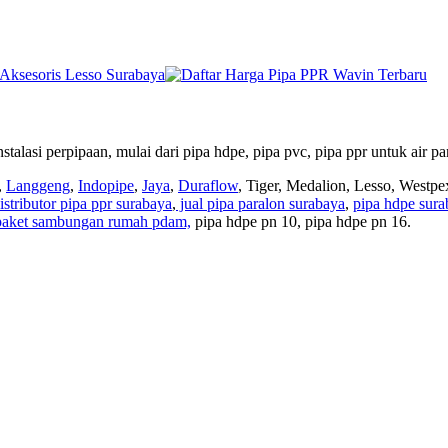
perpipaan, mulai dari pipa hdpe, pipa pvc, pipa ppr untuk air panas
,
Langgeng
,
Indopipe
,
Jaya
,
Duraflow
, Tiger, Medalion, Lesso, Westpe
istributor pipa ppr surabaya
,
jual pipa paralon surabaya
,
pipa hdpe sura
 paket sambungan rumah pdam,
pipa hdpe pn 10, pipa hdpe pn 16.