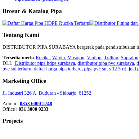
Brosur & Katalog Pipa
Tentang Kami
DISTRIBUTOR PIPA SURABAYA bergerak pada pendistribusian instalasi 
Tersedia merk:
Rucika
,
Wavin
,
Maspion
,
Vinilon
,
Trilliun
,
Supralon
DLL.
Distributor pipa hdpe surabaya
,
distributor pipa pvc surabaya
,
d
pvc sni terbaru
,
daftar harga pipa terbaru
,
pipa pvc sni s 12 5 rrj
,
jual
Marketing Office
Jl. Industri 326 A, Buduran - Sidoarjo. 61252
Admin :
0853 6000 5748
Office :
031 3000 0233
Projects