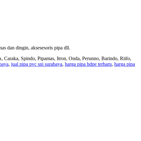
 dan dingin, aksesesoris pipa dll.
x, Caraka, Spindo, Pipamas, Itron, Onda, Perunno, Barindo, Riifo,
baya
,
jual pipa pvc sni surabaya
,
harga pipa hdpe terbaru
,
harga pipa