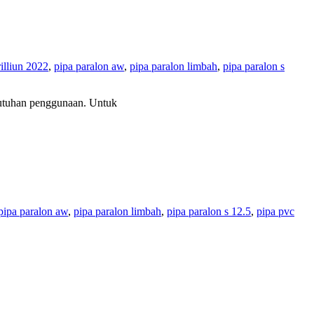
rilliun 2022
,
pipa paralon aw
,
pipa paralon limbah
,
pipa paralon s
ebutuhan penggunaan. Untuk
pipa paralon aw
,
pipa paralon limbah
,
pipa paralon s 12.5
,
pipa pvc