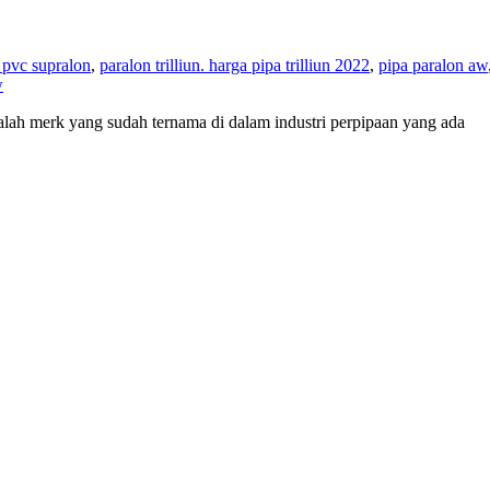
 pvc supralon
,
paralon trilliun. harga pipa trilliun 2022
,
pipa paralon aw
w
 adalah merk yang sudah ternama di dalam industri perpipaan yang ada