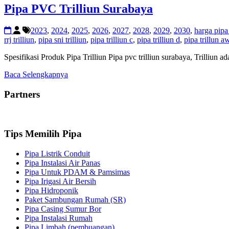
Pipa PVC Trilliun Surabaya
2023
,
2024
,
2025
,
2026
,
2027
,
2028
,
2029
,
2030
,
harga pipa
rrj trilliun
,
pipa sni trilliun
,
pipa trilliun c
,
pipa trilliun d
,
pipa trillun a
Spesifikasi Produk Pipa Trilliun Pipa pvc trilliun surabaya, Trilliun
Baca Selengkapnya
Partners
Tips Memilih Pipa
Pipa Listrik Conduit
Pipa Instalasi Air Panas
Pipa Untuk PDAM & Pamsimas
Pipa Irigasi Air Bersih
Pipa Hidroponik
Paket Sambungan Rumah (SR)
Pipa Casing Sumur Bor
Pipa Instalasi Rumah
Pipa Limbah (pembuangan)