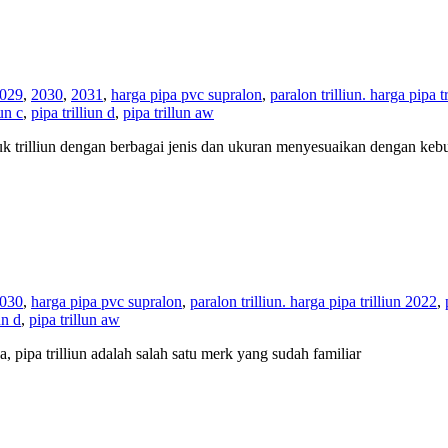
029
,
2030
,
2031
,
harga pipa pvc supralon
,
paralon trilliun. harga pipa t
iun c
,
pipa trilliun d
,
pipa trillun aw
oduk trilliun dengan berbagai jenis dan ukuran menyesuaikan dengan k
030
,
harga pipa pvc supralon
,
paralon trilliun. harga pipa trilliun 2022
,
un d
,
pipa trillun aw
ya, pipa trilliun adalah salah satu merk yang sudah familiar