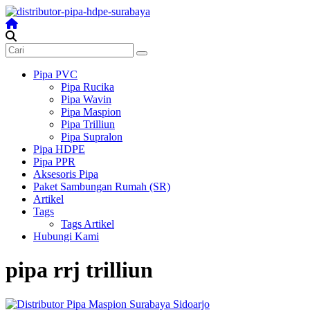
Skip
to
content
Distributor
Pipa
Surabaya
Pipa PVC
Pipa Rucika
Melengkapi
Pipa Wavin
semua
Pipa Maspion
kebutuhanmu
Pipa Trilliun
Pipa Supralon
Pipa HDPE
Pipa PPR
Aksesoris Pipa
Paket Sambungan Rumah (SR)
Artikel
Tags
Tags Artikel
Hubungi Kami
pipa rrj trilliun