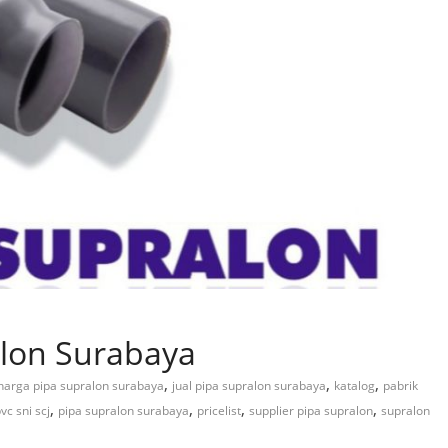
alon Surabaya
,
,
,
harga pipa supralon surabaya
jual pipa supralon surabaya
katalog
pabrik
,
,
,
,
vc sni scj
pipa supralon surabaya
pricelist
supplier pipa supralon
supralon