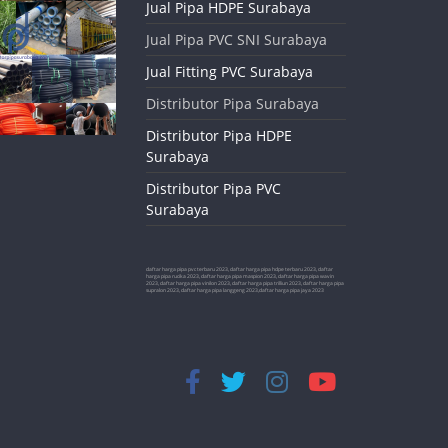
Jual Pipa HDPE Surabaya
Jual Pipa PVC SNI Surabaya
Jual Fitting PVC Surabaya
Distributor Pipa Surabaya
Distributor Pipa HDPE
Surabaya
Distributor Pipa PVC
Surabaya
daftar harga pipa pvc terbaru 2023, daftar harga pipa hdpe terbaru 2023, daftar
harga pipa rucika 2023, daftar harga pipa maspion 2023, daftar harga pipa wavin
2023, daftar harga pipa vinilon 2023, daftar harga pipa trilliun 2023, daftar harga pipa
supralon 2023, daftar harga pipa langgeng 2023,daftar harga pipa jaya 2023