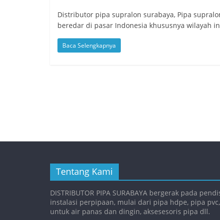
Distributor pipa supralon surabaya, Pipa supra
beredar di pasar Indonesia khususnya wilayah i
Baca Selengkapnya
Tentang Kami
DISTRIBUTOR PIPA SURABAYA bergerak pada pendis
instalasi perpipaan, mulai dari pipa hdpe, pipa pvc
untuk air panas dan dingin, aksesesoris pipa dll.