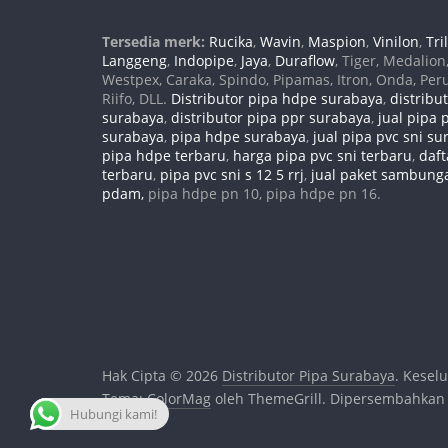
Tersedia merk:
Rucika
,
Wavin
,
Maspion
,
Vinilon
,
Tri
Langgeng
,
Indopipe
,
Jaya
,
Duraflow
, Tiger, Medalion
Westpex, Caraka, Spindo, Pipamas, Itron, Onda, Per
Riifo, DLL.
Distributor pipa hdpe surabaya
,
distribu
surabaya
,
distributor pipa ppr surabaya
,
jual pipa 
surabaya
,
pipa hdpe surabaya
,
jual pipa pvc sni s
pipa hdpe terbaru
,
harga pipa pvc sni terbaru
,
daft
terbaru
,
pipa pvc sni s 12 5 rrj
,
jual paket sambun
pdam,
pipa hdpe pn 10, pipa hdpe pn 16.
Hak Cipta © 2026
Distributor Pipa Surabaya
. Kesel
Tema:
ColorMag
oleh ThemeGrill. Dipersembahkan
Hubungi kami!