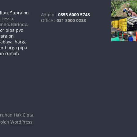
lliun
,
Supralon
,
Admin :
0853 6000 5748
, Lesso,
Office :
031 3000 0233
unno, Barindo,
tor pipa pvc
paralon
urabaya
,
harga
ar harga pipa
gan rumah
uruhan Hak Cipta.
 oleh
WordPress
.