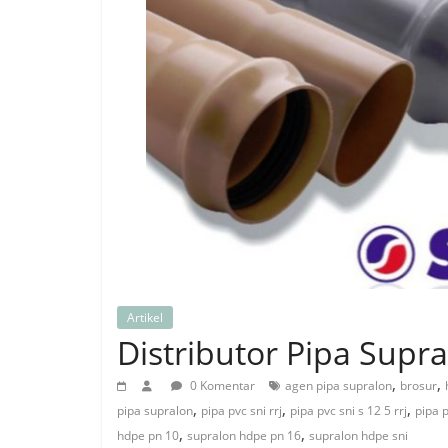
Artikel
Distributor Pipa Supr
,
,
0 Komentar
agen pipa supralon
brosur
,
,
,
pipa supralon
pipa pvc sni rrj
pipa pvc sni s 12 5 rrj
pipa p
,
,
hdpe pn 10
supralon hdpe pn 16
supralon hdpe sni