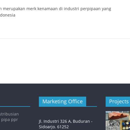
lon merupakan merk kenamaan di industri perpipaan yang
ndonesia
Marketing Office
Projects
tribusian
, pipa ppr
Jl. Industri 326 A, Buduran -
Sidoarjo. 61252