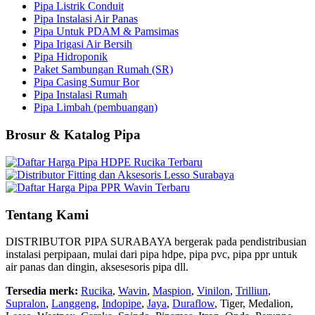
Pipa Listrik Conduit
Pipa Instalasi Air Panas
Pipa Untuk PDAM & Pamsimas
Pipa Irigasi Air Bersih
Pipa Hidroponik
Paket Sambungan Rumah (SR)
Pipa Casing Sumur Bor
Pipa Instalasi Rumah
Pipa Limbah (pembuangan)
Brosur & Katalog Pipa
Tentang Kami
DISTRIBUTOR PIPA SURABAYA bergerak pada pendistribusian
instalasi perpipaan, mulai dari pipa hdpe, pipa pvc, pipa ppr untuk
air panas dan dingin, aksesesoris pipa dll.
Tersedia merk:
Rucika
,
Wavin
,
Maspion
,
Vinilon
,
Trilliun
,
Supralon
,
Langgeng
,
Indopipe
,
Jaya
,
Duraflow
, Tiger, Medalion,