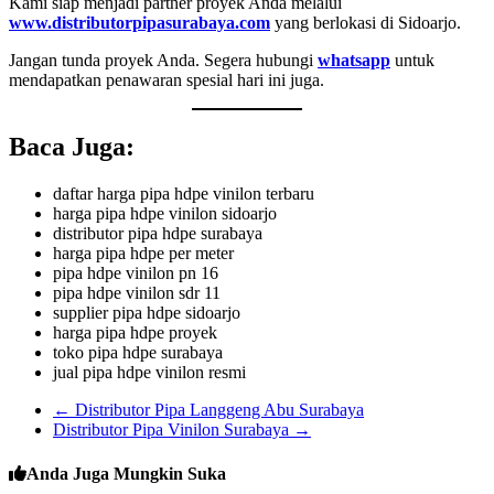
Kami siap menjadi partner proyek Anda melalui
www.distributorpipasurabaya.com
yang berlokasi di Sidoarjo.
Jangan tunda proyek Anda. Segera hubungi
whatsapp
untuk
mendapatkan penawaran spesial hari ini juga.
Baca Juga:
daftar harga pipa hdpe vinilon terbaru
harga pipa hdpe vinilon sidoarjo
distributor pipa hdpe surabaya
harga pipa hdpe per meter
pipa hdpe vinilon pn 16
pipa hdpe vinilon sdr 11
supplier pipa hdpe sidoarjo
harga pipa hdpe proyek
toko pipa hdpe surabaya
jual pipa hdpe vinilon resmi
←
Distributor Pipa Langgeng Abu Surabaya
Distributor Pipa Vinilon Surabaya
→
Anda Juga Mungkin Suka