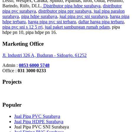
Lesso, Westpex, Caraka, Spindo, Pipamas, Itron, Onda, Perunno,
Barindo, Riifo, DLL.
Distributor pipa hdpe surabaya
,
distributor
pipa pvc surabaya
,
distributor pipa ppr surabaya
,
jual pipa paralon
surabaya
,
pipa hdpe surabaya
,
jual pipa pvc sni surabaya
,
harga pipa
hdpe terbaru
,
harga pipa pvc sni terbaru
,
daftar harga pipa terbaru
,
pipa pvc sni s 12 5 rrj
,
jual paket sambungan rumah pdam,
pipa
hdpe pn 10, pipa hdpe pn 16.
Marketing Office
Jl. Industri 326 A, Buduran - Sidoarjo. 61252
Admin :
0853 6000 5748
Office :
031 3000 0233
Projects
Populer
Jual Pipa PVC Surabaya
Jual Pipa HDPE Surabaya
Jual Pipa PVC SNI Surabaya