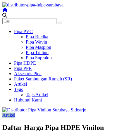
Skip
to
content
Distributor
Pipa
Surabaya
Pipa PVC
Pipa Rucika
Melengkapi
Pipa Wavin
semua
Pipa Maspion
kebutuhanmu
Pipa Trilliun
Pipa Supralon
Pipa HDPE
Pipa PPR
Aksesoris Pipa
Paket Sambungan Rumah (SR)
Artikel
Tags
Tags Artikel
Hubungi Kami
Artikel
Daftar Harga Pipa HDPE Vinilon