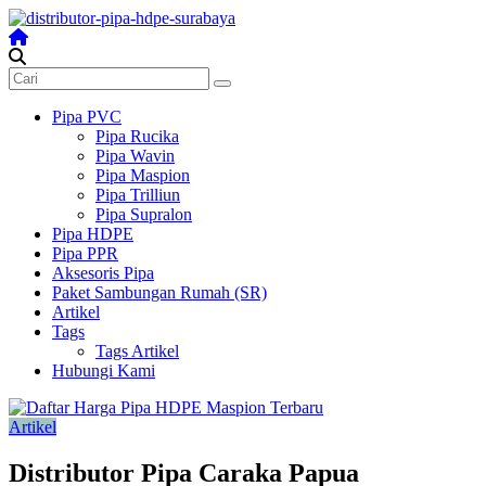
Skip
to
content
Distributor
Pipa
Surabaya
Pipa PVC
Pipa Rucika
Melengkapi
Pipa Wavin
semua
Pipa Maspion
kebutuhanmu
Pipa Trilliun
Pipa Supralon
Pipa HDPE
Pipa PPR
Aksesoris Pipa
Paket Sambungan Rumah (SR)
Artikel
Tags
Tags Artikel
Hubungi Kami
Artikel
Distributor Pipa Caraka Papua