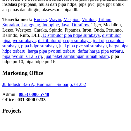
instalasi perpipaan, mulai dari pipa hdpe, pipa pvc, pipa ppr untuk
air panas dan dingin, aksesesoris pipa dll.
Tersedia merk:
Rucika
,
Wavin
,
Maspion
,
Vinilon
,
Trilliun
,
Supralon
,
Langgeng
,
Indopipe
,
Jaya
,
Duraflow
, Tiger, Medalion,
Lesso, Westpex, Caraka, Spindo, Pipamas, Itron, Onda, Perunno,
Barindo, Riifo, DLL.
Distributor pipa hdpe surabaya
,
distributor
pipa pvc surabaya
,
distributor pipa ppr surabaya
,
jual pipa paralon
surabaya
,
pipa hdpe surabaya
,
jual pipa pvc sni surabaya
,
harga pipa
hdpe terbaru
,
harga pipa pvc sni terbaru
,
daftar harga pipa terbaru
,
pipa pvc sni s 12 5 rrj
,
jual paket sambungan rumah pdam,
pipa
hdpe pn 10, pipa hdpe pn 16.
Marketing Office
Jl. Industri 326 A, Buduran - Sidoarjo. 61252
Admin :
0853 6000 5748
Office :
031 3000 0233
Projects