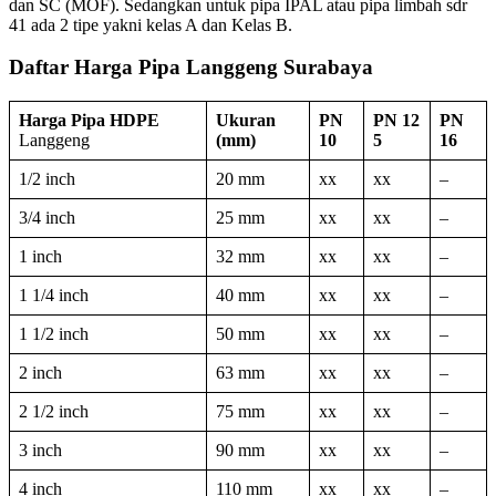
dan SC (MOF). Sedangkan untuk pipa IPAL atau pipa limbah sdr
41 ada 2 tipe yakni kelas A dan Kelas B.
Daftar Harga Pipa Langgeng Surabaya
Harga Pipa HDPE
Ukuran
PN
PN 12
PN
Langgeng
(mm)
10
5
16
1/2 inch
20 mm
xx
xx
–
3/4 inch
25 mm
xx
xx
–
1 inch
32 mm
xx
xx
–
1 1/4 inch
40 mm
xx
xx
–
1 1/2 inch
50 mm
xx
xx
–
2 inch
63 mm
xx
xx
–
2 1/2 inch
75 mm
xx
xx
–
3 inch
90 mm
xx
xx
–
4 inch
110 mm
xx
xx
–