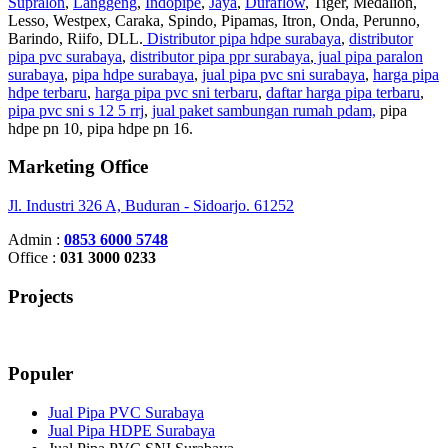
Supralon
,
Langgeng
,
Indopipe
,
Jaya
,
Duraflow
, Tiger, Medalion,
Lesso, Westpex, Caraka, Spindo, Pipamas, Itron, Onda, Perunno,
Barindo, Riifo, DLL.
Distributor pipa hdpe surabaya
,
distributor
pipa pvc surabaya
,
distributor pipa ppr surabaya
,
jual pipa paralon
surabaya
,
pipa hdpe surabaya
,
jual pipa pvc sni surabaya
,
harga pipa
hdpe terbaru
,
harga pipa pvc sni terbaru
,
daftar harga pipa terbaru
,
pipa pvc sni s 12 5 rrj
,
jual paket sambungan rumah pdam,
pipa
hdpe pn 10, pipa hdpe pn 16.
Marketing Office
Jl. Industri 326 A, Buduran - Sidoarjo. 61252
Admin :
0853 6000 5748
Office :
031 3000 0233
Projects
Populer
Jual Pipa PVC Surabaya
Jual Pipa HDPE Surabaya