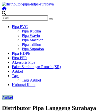
Skip
to
content
Distributor
Pipa
Surabaya
Pipa PVC
Pipa Rucika
Melengkapi
Pipa Wavin
semua
Pipa Maspion
kebutuhanmu
Pipa Trilliun
Pipa Supralon
Pipa HDPE
Pipa PPR
Aksesoris Pipa
Paket Sambungan Rumah (SR)
Artikel
Tags
Tags Artikel
Hubungi Kami
Artikel
Distributor Pipa Langgeng Surabaya