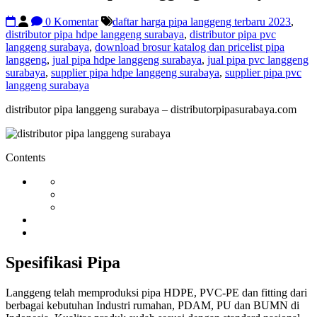
0 Komentar
daftar harga pipa langgeng terbaru 2023
,
distributor pipa hdpe langgeng surabaya
,
distributor pipa pvc
langgeng surabaya
,
download brosur katalog dan pricelist pipa
langgeng
,
jual pipa hdpe langgeng surabaya
,
jual pipa pvc langgeng
surabaya
,
supplier pipa hdpe langgeng surabaya
,
supplier pipa pvc
langgeng surabaya
distributor pipa langgeng surabaya – distributorpipasurabaya.com
Contents
Spesifikasi Pipa
Langgeng telah memproduksi pipa HDPE, PVC-PE dan fitting dari
berbagai kebutuhan Industri rumahan, PDAM, PU dan BUMN di