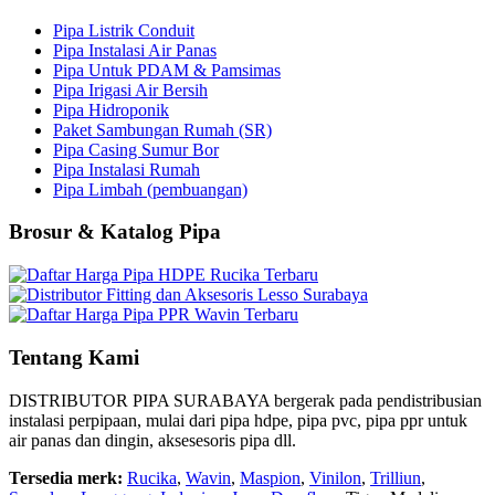
Pipa Listrik Conduit
Pipa Instalasi Air Panas
Pipa Untuk PDAM & Pamsimas
Pipa Irigasi Air Bersih
Pipa Hidroponik
Paket Sambungan Rumah (SR)
Pipa Casing Sumur Bor
Pipa Instalasi Rumah
Pipa Limbah (pembuangan)
Brosur & Katalog Pipa
Tentang Kami
DISTRIBUTOR PIPA SURABAYA bergerak pada pendistribusian
instalasi perpipaan, mulai dari pipa hdpe, pipa pvc, pipa ppr untuk
air panas dan dingin, aksesesoris pipa dll.
Tersedia merk:
Rucika
,
Wavin
,
Maspion
,
Vinilon
,
Trilliun
,