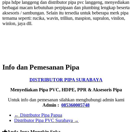
pipa hdpe langgeng dan distributor pipa pvc langgeng, menyediakan
berbagai macam kebutuhan perpipaan dan plumbing lengkap beserta
aksesoris / sambungan. Selain itu tersedia untuk beberapa merk pipa
ternama seperti: rucika, wavin, trilliun, maspion, supralon, vinilon,
winlon, jaya dll.
katalog pipa langgeng, harga pipa pvc langgeng, pipa hdpe
langgeng, pabrik pipa hdpe di indonesia, produsen pipa langgeng,
harga pipa hdpe langgeng, pipa 1 2 dim berapa cm, langgeng pvc,
pricelist pipa langgeng, agen pipa langgeng, 2024, 2025, 2026,
2027, 2028, 2029, 2030, update harga pipa terbaru
Info dan Pemesanan Pipa
DISTRIBUTOR PIPA SURABAYA
Menyediakan Pipa PVC, HDPE, PPR & Aksesoris Pipa
Untuk info dan pemesanan silahkan menghubungi admin kami
Admin :
085360005748
←
Distributor Pipa Papua
Distributor Pipa PVC Surabaya
→
Anda Juga Mungkin Suka