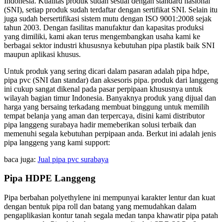
Indonesia. Kualitas produk sudah sesuai dengan standard nasional
(SNI), setiap produk sudah terdaftar dengan sertifikat SNI. Selain itu
juga sudah bersertifikasi sistem mutu dengan ISO 9001:2008 sejak
tahun 2003. Dengan fasilitas manufaktur dan kapasitas produksi
yang dimiliki, kami akan terus mengembangkan usaha kami ke
berbagai sektor industri khususnya kebutuhan pipa plastik baik SNI
maupun aplikasi khusus.
Untuk produk yang sering dicari dalam pasaran adalah pipa hdpe,
pipa pvc (SNI dan standar) dan aksesoris pipa. produk dari langgeng
ini cukup sangat dikenal pada pasar perpipaan khususnya untuk
wilayah bagian timur Indonesia. Banyaknya produk yang dijual dan
harga yang bersaing terkadang membuat binggung untuk memilih
tempat belanja yang aman dan terpercaya, disini kami distributor
pipa langgeng surabaya hadir memeberikan solusi terbaik dan
memenuhi segala kebutuhan perpipaan anda. Berkut ini adalah jenis
pipa langgeng yang kami support:
baca juga:
Jual pipa pvc surabaya
Pipa HDPE Langgeng
Pipa berbahan polyethylene ini mempunyai karakter lentur dan kuat
dengan bentuk pipa roll dan batang yang memudahkan dalam
pengaplikasian kontur tanah segala medan tanpa khawatir pipa patah