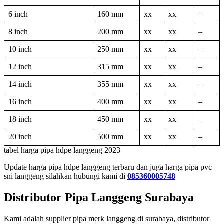
6 inch
160 mm
xx
xx
–
8 inch
200 mm
xx
xx
–
10 inch
250 mm
xx
xx
–
12 inch
315 mm
xx
xx
–
14 inch
355 mm
xx
xx
–
16 inch
400 mm
xx
xx
–
18 inch
450 mm
xx
xx
–
20 inch
500 mm
xx
xx
–
tabel harga pipa hdpe langgeng 2023
Update harga pipa hdpe langgeng terbaru dan juga harga pipa pvc
sni langgeng silahkan hubungi kami di
085360005748
Distributor Pipa Langgeng Surabaya
Kami adalah supplier pipa merk langgeng di surabaya, distributor