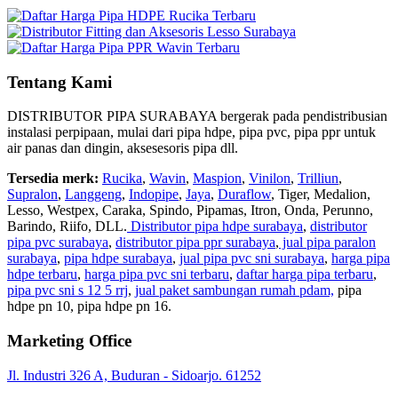
Tentang Kami
DISTRIBUTOR PIPA SURABAYA bergerak pada pendistribusian
instalasi perpipaan, mulai dari pipa hdpe, pipa pvc, pipa ppr untuk
air panas dan dingin, aksesesoris pipa dll.
Tersedia merk:
Rucika
,
Wavin
,
Maspion
,
Vinilon
,
Trilliun
,
Supralon
,
Langgeng
,
Indopipe
,
Jaya
,
Duraflow
, Tiger, Medalion,
Lesso, Westpex, Caraka, Spindo, Pipamas, Itron, Onda, Perunno,
Barindo, Riifo, DLL.
Distributor pipa hdpe surabaya
,
distributor
pipa pvc surabaya
,
distributor pipa ppr surabaya
,
jual pipa paralon
surabaya
,
pipa hdpe surabaya
,
jual pipa pvc sni surabaya
,
harga pipa
hdpe terbaru
,
harga pipa pvc sni terbaru
,
daftar harga pipa terbaru
,
pipa pvc sni s 12 5 rrj
,
jual paket sambungan rumah pdam,
pipa
hdpe pn 10, pipa hdpe pn 16.
Marketing Office
Jl. Industri 326 A, Buduran - Sidoarjo. 61252