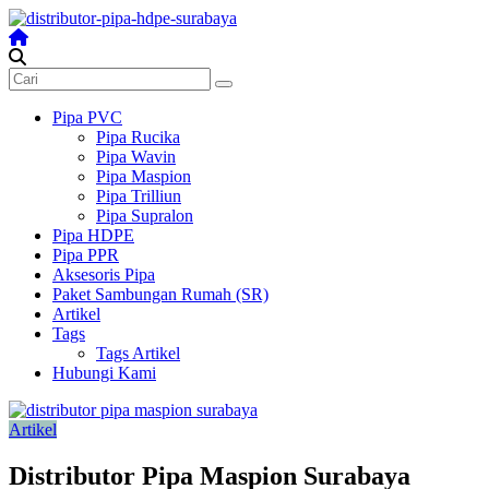
Skip
to
content
Distributor
Pipa
Surabaya
Pipa PVC
Pipa Rucika
Melengkapi
Pipa Wavin
semua
Pipa Maspion
kebutuhanmu
Pipa Trilliun
Pipa Supralon
Pipa HDPE
Pipa PPR
Aksesoris Pipa
Paket Sambungan Rumah (SR)
Artikel
Tags
Tags Artikel
Hubungi Kami
Artikel
Distributor Pipa Maspion Surabaya