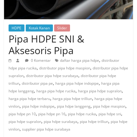
HDPE
Kotak Kanan
Slider
Pipa HDPE SNI &
Aksesoris Pipa
,
0 Komentar
daftar harga pipa hdpe
distributor
,
,
hdpe pipa rucika
distributor pipa hdpe maspion
distributor pipa hdpe
,
,
supralon
distributor pipa hdpe surabaya
distributor pipa hdpe
,
,
,
trilliun
distributor pipa pe
harga pipa hdpe indopipe
harga pipa
,
,
,
hdpe langgeng
harga pipa hdpe rucika
harga pipa hdpe supralon
,
,
harga pipa hdpe terbaru
harga pipa hdpe trilliun
harga pipa hdpe
,
,
,
,
vinilon
pipa hdpe indopipe
pipa hdpe langgeng
pipa hdpe maspion
,
,
,
,
pipa hdpe pn 10
pipa hdpe pn 16
pipa hdpe rucika
pipa hdpe sni
,
,
,
pipa hdpe supralon
pipa hdpe surabaya
pipa hdpe trilliun
pipa hdpe
,
vinilon
supplier pipa hdpe surabaya