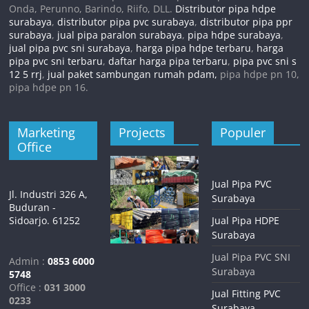
Onda, Perunno, Barindo, Riifo, DLL.
Distributor pipa hdpe
surabaya
,
distributor pipa pvc surabaya
,
distributor pipa ppr
surabaya
,
jual pipa paralon surabaya
,
pipa hdpe surabaya
,
jual pipa pvc sni surabaya
,
harga pipa hdpe terbaru
,
harga
pipa pvc sni terbaru
,
daftar harga pipa terbaru
,
pipa pvc sni s
12 5 rrj
,
jual paket sambungan rumah pdam,
pipa hdpe pn 10,
pipa hdpe pn 16.
Marketing
Projects
Populer
Office
Jual Pipa PVC
Jl. Industri 326 A,
Surabaya
Buduran -
Sidoarjo. 61252
Jual Pipa HDPE
Surabaya
Jual Pipa PVC SNI
Admin :
0853 6000
Surabaya
5748
Office :
031 3000
Jual Fitting PVC
0233
Surabaya