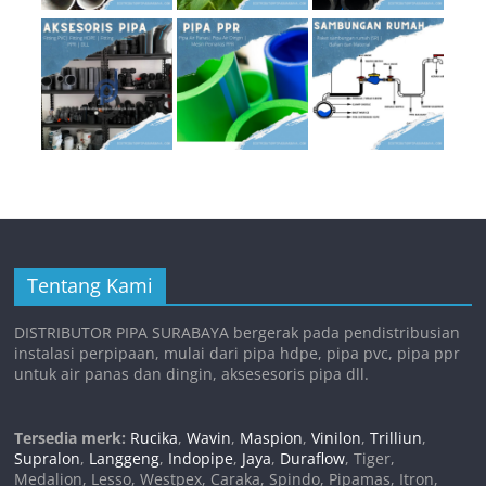
Tentang Kami
DISTRIBUTOR PIPA SURABAYA bergerak pada pendistribusian
instalasi perpipaan, mulai dari pipa hdpe, pipa pvc, pipa ppr
untuk air panas dan dingin, aksesesoris pipa dll.
Tersedia merk:
Rucika
,
Wavin
,
Maspion
,
Vinilon
,
Trilliun
,
Supralon
,
Langgeng
,
Indopipe
,
Jaya
,
Duraflow
, Tiger,
Medalion, Lesso, Westpex, Caraka, Spindo, Pipamas, Itron,