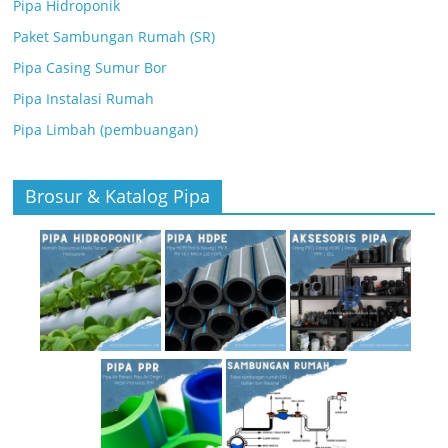
Pipa Hidroponik
Paket Sambungan Rumah (SR)
Pipa Casing Sumur Bor
Pipa Instalasi Rumah
Pipa Limbah (pembuangan)
Brosur & Katalog Pipa