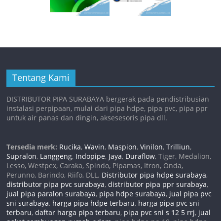
Tentang Kami
DISTRIBUTOR PIPA SURABAYA bergerak pada pendistribusian
instalasi perpipaan, mulai dari pipa hdpe, pipa pvc, pipa ppr
untuk air panas dan dingin, aksesesoris pipa dll.
Tersedia merk:
Rucika
,
Wavin
,
Maspion
,
Vinilon
,
Trilliun
,
Supralon
,
Langgeng
,
Indopipe
,
Jaya
,
Duraflow
, Tiger, Medalion,
Lesso, Westpex, Caraka, Spindo, Pipamas, Itron, Onda,
Perunno, Barindo, Riifo, DLL.
Distributor pipa hdpe surabaya
,
distributor pipa pvc surabaya
,
distributor pipa ppr surabaya
,
jual pipa paralon surabaya
,
pipa hdpe surabaya
,
jual pipa pvc
sni surabaya
,
harga pipa hdpe terbaru
,
harga pipa pvc sni
terbaru
,
daftar harga pipa terbaru
,
pipa pvc sni s 12 5 rrj
,
jual