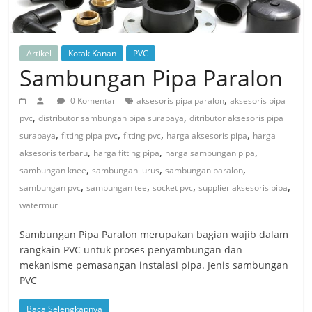
Artikel
Kotak Kanan
PVC
Sambungan Pipa Paralon
,
0 Komentar
aksesoris pipa paralon
aksesoris pipa
,
,
pvc
distributor sambungan pipa surabaya
ditributor aksesoris pipa
,
,
,
,
surabaya
fitting pipa pvc
fitting pvc
harga aksesoris pipa
harga
,
,
,
aksesoris terbaru
harga fitting pipa
harga sambungan pipa
,
,
,
sambungan knee
sambungan lurus
sambungan paralon
,
,
,
,
sambungan pvc
sambungan tee
socket pvc
supplier aksesoris pipa
watermur
Sambungan Pipa Paralon merupakan bagian wajib dalam
rangkain PVC untuk proses penyambungan dan
mekanisme pemasangan instalasi pipa. Jenis sambungan
PVC
Baca Selengkapnya