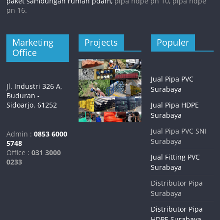
paket sambungan rumah pdam,
pipa hdpe pn 10, pipa hdpe
pn 16.
Marketing
Projects
Populer
Office
Jual Pipa PVC
Jl. Industri 326 A,
Surabaya
Buduran -
Sidoarjo. 61252
Jual Pipa HDPE
Surabaya
Jual Pipa PVC SNI
Admin :
0853 6000
Surabaya
5748
Office :
031 3000
Jual Fitting PVC
0233
Surabaya
Distributor Pipa
Surabaya
Distributor Pipa
HDPE Surabaya