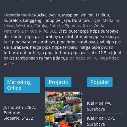
Tersedia merk:
Rucika
,
Wavin
,
Maspion
,
Vinilon
,
Trilliun
,
Supralon
,
Langgeng
,
Indopipe
,
Jaya
,
Duraflow
, Tiger, Medalion,
Lesso, Westpex, Caraka, Spindo, Pipamas, Itron, Onda,
Perunno, Barindo, Riifo, DLL.
Distributor pipa hdpe surabaya
,
distributor pipa pvc surabaya
,
distributor pipa ppr surabaya
,
jual pipa paralon surabaya
,
pipa hdpe surabaya
,
jual pipa pvc
sni surabaya
,
harga pipa hdpe terbaru
,
harga pipa pvc sni
terbaru
,
daftar harga pipa terbaru
,
pipa pvc sni s 12 5 rrj
,
jual
paket sambungan rumah pdam,
pipa hdpe pn 10, pipa hdpe
pn 16.
Marketing
Projects
Populer
Office
Jual Pipa PVC
Jl. Industri 326 A,
Surabaya
Buduran -
Sidoarjo. 61252
Jual Pipa HDPE
Surabaya