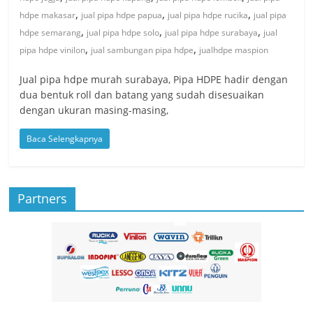
,
,
,
hdpe makasar
jual pipa hdpe papua
jual pipa hdpe rucika
jual pipa
,
,
,
hdpe semarang
jual pipa hdpe solo
jual pipa hdpe surabaya
jual
,
,
pipa hdpe vinilon
jual sambungan pipa hdpe
jualhdpe maspion
Jual pipa hdpe murah surabaya, Pipa HDPE hadir dengan
dua bentuk roll dan batang yang sudah disesuaikan
dengan ukuran masing-masing,
Baca Selengkapnya
Partners