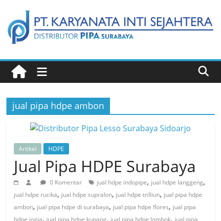
Skip
to
content
Distributor
Pipa
jual pipa hdpe ambon
Surabaya
Melengkapi
semua
Artikel
HDPE
kebutuhanmu
Jual Pipa HDPE Surabaya
,
,
0 Komentar
jual hdpe indopipe
jual hdpe langgeng
,
,
,
jual hdpe rucika
jual hdpe supralon
jual hdpe trilliun
jual pipa hdpe
,
,
,
ambon
jual pipa hdpe di surabaya
jual pipa hdpe flores
jual pipa
,
,
,
hdpe jogja
jual pipa hdpe kupang
jual pipa hdpe lombok
jual pipa