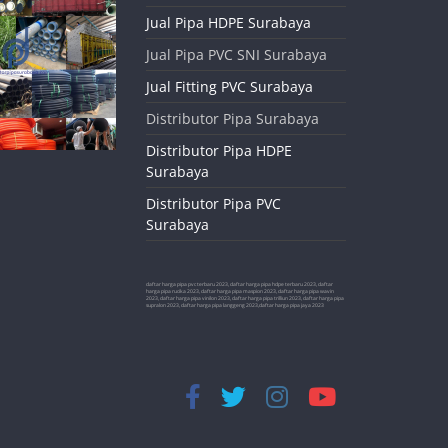
Jual Pipa HDPE Surabaya
Jual Pipa PVC SNI Surabaya
Jual Fitting PVC Surabaya
Distributor Pipa Surabaya
Distributor Pipa HDPE
Surabaya
Distributor Pipa PVC
Surabaya
daftar harga pipa pvc terbaru 2023, daftar harga pipa hdpe terbaru 2023, daftar
harga pipa rucika 2023, daftar harga pipa maspion 2023, daftar harga pipa wavin
2023, daftar harga pipa vinilon 2023, daftar harga pipa trilliun 2023, daftar harga pipa
supralon 2023, daftar harga pipa langgeng 2023,daftar harga pipa jaya 2023