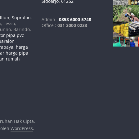
Sidoarjo. 61252
lliun
,
Supralon
,
Admin :
0853 6000 5748
n, Lesso,
Office :
031 3000 0233
runno, Barindo,
tor pipa pvc
paralon
urabaya
,
harga
tar harga pipa
gan rumah
uruhan Hak Cipta.
 oleh
WordPress
.