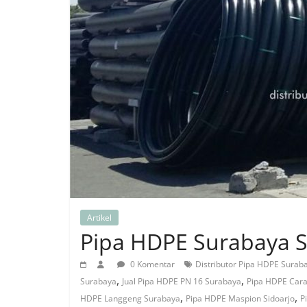
Artikel
Pipa HDPE Surabaya S
0 Komentar
Distributor Pipa HDPE Suraba
,
,
Surabaya
Jual Pipa HDPE PN 16 Surabaya
Pipa HDPE Cara
,
,
HDPE Langgeng Surabaya
Pipa HDPE Maspion Sidoarjo
P