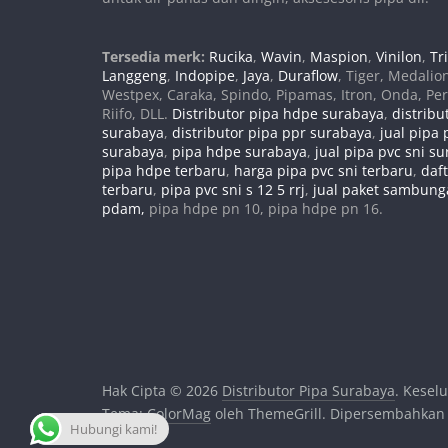
Tersedia merk:
Rucika
,
Wavin
,
Maspion
,
Vinilon
,
Tri
Langgeng
,
Indopipe
,
Jaya
,
Duraflow
, Tiger, Medalio
Westpex, Caraka, Spindo, Pipamas, Itron, Onda, Pe
Riifo, DLL.
Distributor pipa hdpe surabaya
,
distribu
surabaya
,
distributor pipa ppr surabaya
,
jual pipa 
surabaya
,
pipa hdpe surabaya
,
jual pipa pvc sni s
pipa hdpe terbaru
,
harga pipa pvc sni terbaru
,
daf
terbaru
,
pipa pvc sni s 12 5 rrj
,
jual paket sambun
pdam,
pipa hdpe pn 10, pipa hdpe pn 16.
Hak Cipta © 2026
Distributor Pipa Surabaya
. Kesel
Tema:
ColorMag
oleh ThemeGrill. Dipersembahkan
Hubungi kami!