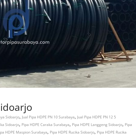
idoarjo
,
,
ya Sidoarjo
Jual Pipa HDPE PN 10 Surabaya
Jual Pipa HDPE PN 12 5
,
,
,
ka Sidoarjo
Pipa HDPE Caraka Surabaya
Pipa HDPE Langgeng Sidoarjo
Pipa
,
,
ipa HDPE Maspion Surabaya
Pipa HDPE Rucika Sidoarjo
Pipa HDPE Rucika