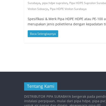
,
,
Surabaya
pipa hdpe supralon
Pipa HDPE Supralon Surab
,
Vinilon Sidoarjo
Pipa HDPE Vinilon Surabaya
Spesifikasi & Merk Pipa HDPE HDPE atau PE-100 a
merupakan jenis polietilena dengan kepadatan ti
Baca Selengkapnya
Tentang Kami
DISTRIBUTOR PIPA SURABAYA bergerak pada pendis
instalasi perpipaan, mulai dari pipa hdpe, pipa pvc
untuk air panas dan dingin, aksesesoris pipa dll.