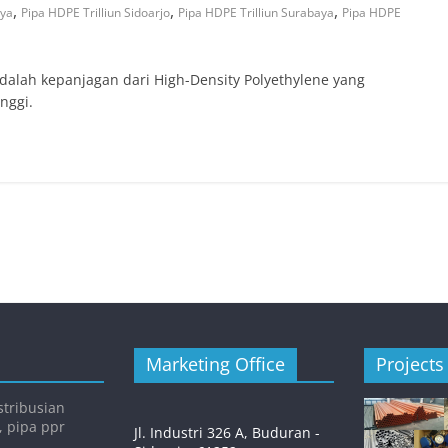
,
,
,
aya
Pipa HDPE Trilliun Sidoarjo
Pipa HDPE Trilliun Surabaya
Pipa HDPE
dalah kepanjagan dari High-Density Polyethylene yang
nggi.
Marketing Office
Projects
tribusian
, pipa ppr
Jl. Industri 326 A, Buduran -