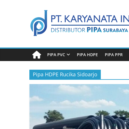
Skip
Distributor
to
content
Pipa
Surabaya
PIPA PVC
PIPA HDPE
PIPA PPR
Melengkapi
semua
kebutuhanmu
Pipa HDPE Rucika Sidoarjo