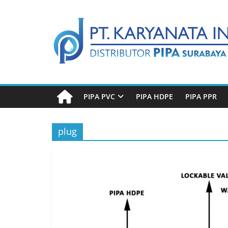
Skip
Distributor
to
content
Pipa
Surabaya
PIPA PVC
PIPA HDPE
PIPA PPR
Melengkapi
semua
kebutuhanmu
plug