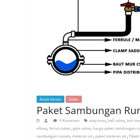
Kotak Kanan
Slider
Paket Sambungan Rum
,
,
0 Komentar
atap kran
ball valve
box me
,
,
,
elbow
ferrul cutter
gate valve
harga paket sambungan r
,
,
,
sambungan rumah
meteran air
paket meteran air
Paket