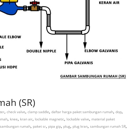
ah (SR)
,
,
,
,
,
ter
check valve
clamp saddle
daftar harga paket sambungan rumah
dop
,
,
,
,
,
umah
knee
kran air
lockable magnetic
lockable valve
material paket
,
,
,
,
,
,
 sambungan rumah
paket sr
pipa gip
plug
plug kran
sambungan rumah SR