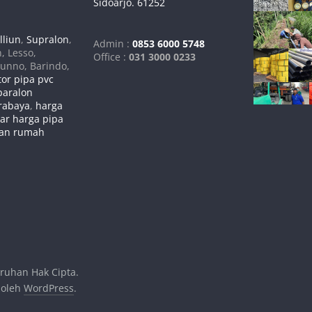
Sidoarjo. 61252
lliun
,
Supralon
,
Admin :
0853 6000 5748
n, Lesso,
Office :
031 3000 0233
runno, Barindo,
tor pipa pvc
paralon
urabaya
,
harga
tar harga pipa
gan rumah
uruhan Hak Cipta.
 oleh
WordPress
.