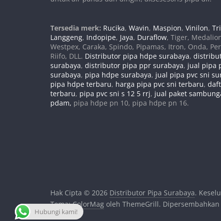
Tersedia merk:
Rucika
,
Wavin
,
Maspion
,
Vinilon
,
Tri
Langgeng
,
Indopipe
,
Jaya
,
Duraflow
, Tiger, Medalio
Westpex, Caraka, Spindo, Pipamas, Itron, Onda, Pe
Riifo, DLL.
Distributor pipa hdpe surabaya
,
distribu
surabaya
,
distributor pipa ppr surabaya
,
jual pipa 
surabaya
,
pipa hdpe surabaya
,
jual pipa pvc sni s
pipa hdpe terbaru
,
harga pipa pvc sni terbaru
,
daf
terbaru
,
pipa pvc sni s 12 5 rrj
,
jual paket sambun
pdam,
pipa hdpe pn 10, pipa hdpe pn 16.
Hak Cipta © 2026
Distributor Pipa Surabaya
. Kesel
Tema:
ColorMag
oleh ThemeGrill. Dipersembahkan
Hubungi kami!