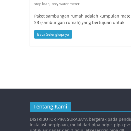
,
,
stop kran
tee
water meter
Paket sambungan rumah adalah kumpulan materi
SR (sambungan rumah) yang bertujuan untuk
Baca Selengkapnya
Tentang Kami
DISTRIBUTOR PIPA SURABAYA bergerak pada pendis
instalasi perpipaan, mulai dari pipa hdpe, pipa pvc
untuk air panas dan dingin, aksesesoris pipa dll.