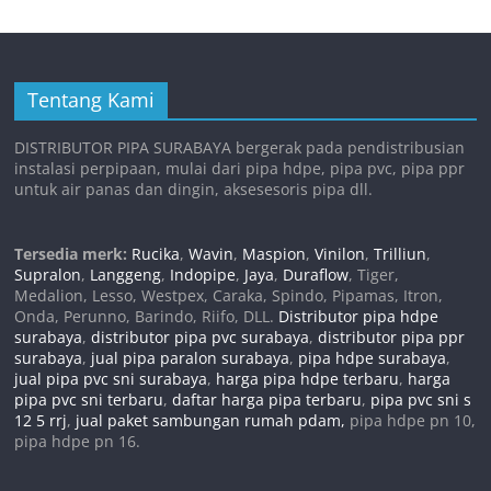
Tentang Kami
DISTRIBUTOR PIPA SURABAYA bergerak pada pendistribusian
instalasi perpipaan, mulai dari pipa hdpe, pipa pvc, pipa ppr
untuk air panas dan dingin, aksesesoris pipa dll.
Tersedia merk:
Rucika
,
Wavin
,
Maspion
,
Vinilon
,
Trilliun
,
Supralon
,
Langgeng
,
Indopipe
,
Jaya
,
Duraflow
, Tiger,
Medalion, Lesso, Westpex, Caraka, Spindo, Pipamas, Itron,
Onda, Perunno, Barindo, Riifo, DLL.
Distributor pipa hdpe
surabaya
,
distributor pipa pvc surabaya
,
distributor pipa ppr
surabaya
,
jual pipa paralon surabaya
,
pipa hdpe surabaya
,
jual pipa pvc sni surabaya
,
harga pipa hdpe terbaru
,
harga
pipa pvc sni terbaru
,
daftar harga pipa terbaru
,
pipa pvc sni s
12 5 rrj
,
jual paket sambungan rumah pdam,
pipa hdpe pn 10,
pipa hdpe pn 16.