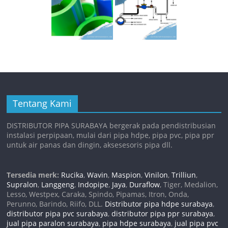
Tentang Kami
DISTRIBUTOR PIPA SURABAYA bergerak pada pendistribusian
instalasi perpipaan, mulai dari pipa hdpe, pipa pvc, pipa ppr
untuk air panas dan dingin, aksesesoris pipa dll.
Tersedia merk:
Rucika
,
Wavin
,
Maspion
,
Vinilon
,
Trilliun
,
Supralon
,
Langgeng
,
Indopipe
,
Jaya
,
Duraflow
, Tiger, Medalion,
Lesso, Westpex, Caraka, Spindo, Pipamas, Itron, Onda,
Perunno, Barindo, Riifo, DLL.
Distributor pipa hdpe surabaya
,
distributor pipa pvc surabaya
,
distributor pipa ppr surabaya
,
jual pipa paralon surabaya
,
pipa hdpe surabaya
,
jual pipa pvc