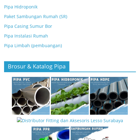
Pipa Hidroponik
Paket Sambungan Rumah (SR)
Pipa Casing Sumur Bor
Pipa Instalasi Rumah
Pipa Limbah (pembuangan)
Brosur & Katalog Pipa