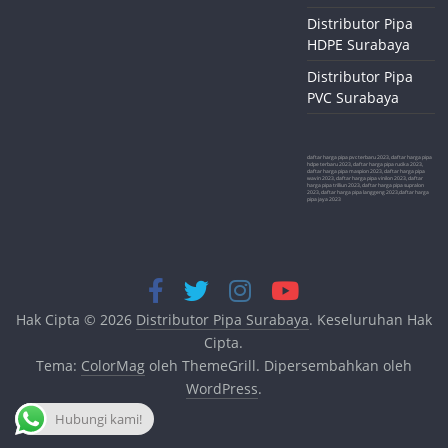
Distributor Pipa
HDPE Surabaya
Distributor Pipa
PVC Surabaya
daftar harga pipa pvc terbaru 2023, daftar harga pipa
hdpe terbaru 2023, daftar harga pipa rucika 2023,
daftar harga pipa maspion 2023, daftar harga pipa
wavin 2023, daftar harga pipa vinilon 2023, daftar
harga pipa trilliun 2023, daftar harga pipa supralon
2023, daftar harga pipa langgeng 2023,daftar harga
pipa jaya 2023
Hak Cipta © 2026
Distributor Pipa Surabaya
. Keseluruhan Hak
Cipta.
Tema:
ColorMag
oleh ThemeGrill. Dipersembahkan oleh
WordPress
.
Hubungi kami!