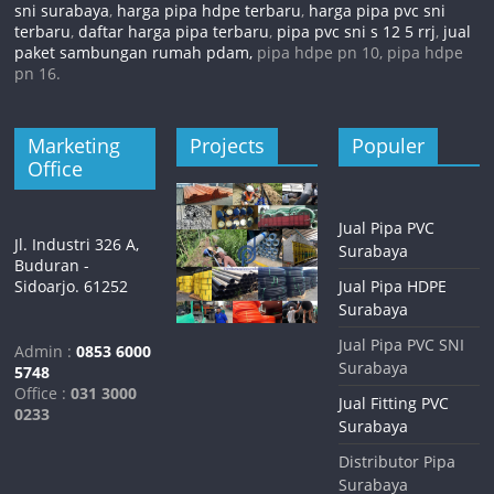
sni surabaya
,
harga pipa hdpe terbaru
,
harga pipa pvc sni
terbaru
,
daftar harga pipa terbaru
,
pipa pvc sni s 12 5 rrj
,
jual
paket sambungan rumah pdam,
pipa hdpe pn 10, pipa hdpe
pn 16.
Marketing
Projects
Populer
Office
Jual Pipa PVC
Jl. Industri 326 A,
Surabaya
Buduran -
Sidoarjo. 61252
Jual Pipa HDPE
Surabaya
Jual Pipa PVC SNI
Admin :
0853 6000
Surabaya
5748
Office :
031 3000
Jual Fitting PVC
0233
Surabaya
Distributor Pipa
Surabaya