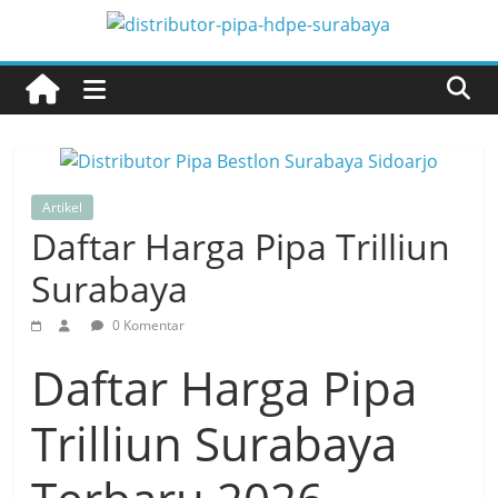
Skip
to
Distributor
content
Pipa
Surabaya
Artikel
Melengkapi
Daftar Harga Pipa Trilliun
semua
Surabaya
kebutuhanmu
0 Komentar
Daftar Harga Pipa
Trilliun Surabaya