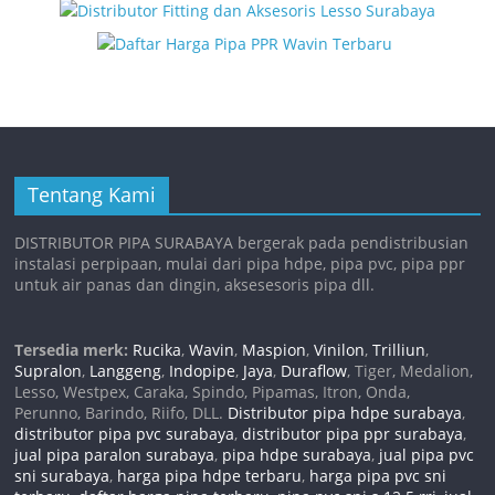
Tentang Kami
DISTRIBUTOR PIPA SURABAYA bergerak pada pendistribusian
instalasi perpipaan, mulai dari pipa hdpe, pipa pvc, pipa ppr
untuk air panas dan dingin, aksesesoris pipa dll.
Tersedia merk:
Rucika
,
Wavin
,
Maspion
,
Vinilon
,
Trilliun
,
Supralon
,
Langgeng
,
Indopipe
,
Jaya
,
Duraflow
, Tiger, Medalion,
Lesso, Westpex, Caraka, Spindo, Pipamas, Itron, Onda,
Perunno, Barindo, Riifo, DLL.
Distributor pipa hdpe surabaya
,
distributor pipa pvc surabaya
,
distributor pipa ppr surabaya
,
jual pipa paralon surabaya
,
pipa hdpe surabaya
,
jual pipa pvc
sni surabaya
,
harga pipa hdpe terbaru
,
harga pipa pvc sni