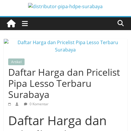
Skip
to
Distributor
content
Pipa
Surabaya
Melengkapi
Artikel
semua
Daftar Harga dan Pricelist
kebutuhanmu
Pipa Lesso Terbaru
Surabaya
0 Komentar
Daftar Harga dan