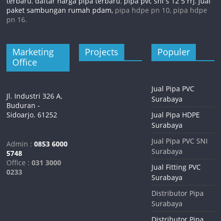
terbaru
,
daftar harga pipa terbaru
,
pipa pvc sni s 12 5 rrj
,
jual
paket sambungan rumah pdam,
pipa hdpe pn 10, pipa hdpe
pn 16.
Marketing
Projects
Populer
Office
Jual Pipa PVC
Jl. Industri 326 A,
Surabaya
Buduran -
Sidoarjo. 61252
Jual Pipa HDPE
Surabaya
Jual Pipa PVC SNI
Admin :
0853 6000
Surabaya
5748
Office :
031 3000
Jual Fitting PVC
0233
Surabaya
Distributor Pipa
Surabaya
Distributor Pipa