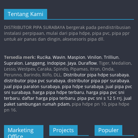
Tentang Kami
DISTRIBUTOR PIPA SURABAYA bergerak pada pendistribusian
instalasi perpipaan, mulai dari pipa hdpe, pipa pvc, pipa ppr
untuk air panas dan dingin, aksesesoris pipa dll.
Tersedia merk:
Rucika
,
Wavin
,
Maspion
,
Vinilon
,
Trilliun
,
Supralon
,
Langgeng
,
Indopipe
,
Jaya
,
Duraflow
, Tiger, Medalion,
Lesso, Westpex, Caraka, Spindo, Pipamas, Itron, Onda,
Perunno, Barindo, Riifo, DLL.
Distributor pipa hdpe surabaya
,
distributor pipa pvc surabaya
,
distributor pipa ppr surabaya
,
jual pipa paralon surabaya
,
pipa hdpe surabaya
,
jual pipa pvc
sni surabaya
,
harga pipa hdpe terbaru
,
harga pipa pvc sni
terbaru
,
daftar harga pipa terbaru
,
pipa pvc sni s 12 5 rrj
,
jual
paket sambungan rumah pdam,
pipa hdpe pn 10, pipa hdpe
pn 16.
Marketing
Projects
Populer
Office