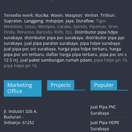
Tersedia merk:
Rucika
,
Wavin
,
Maspion
,
Vinilon
,
Trilliun
,
Supralon
,
Langgeng
,
Indopipe
,
Jaya
,
Duraflow
, Tiger,
Medalion, Lesso, Westpex, Caraka, Spindo, Pipamas, Itron,
Onda, Perunno, Barindo, Riifo, DLL.
Distributor pipa hdpe
surabaya
,
distributor pipa pvc surabaya
,
distributor pipa ppr
surabaya
,
jual pipa paralon surabaya
,
pipa hdpe surabaya
,
jual pipa pvc sni surabaya
,
harga pipa hdpe terbaru
,
harga
pipa pvc sni terbaru
,
daftar harga pipa terbaru
,
pipa pvc sni s
12 5 rrj
,
jual paket sambungan rumah pdam,
pipa hdpe pn 10,
pipa hdpe pn 16.
Marketing
Projects
Populer
Office
Jual Pipa PVC
Jl. Industri 326 A,
Surabaya
Buduran -
Sidoarjo. 61252
Jual Pipa HDPE
Surabaya