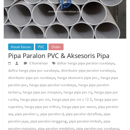
Kotak Kanan
PVC
Slider
Pipa Paralon PVC & Aksesoris Pipa
,
0 Komentar
daftar harga pipa paralon surabaya
,
,
daftra harga pipa pvc surabaya
distributor pipa paralon surabaya
,
,
distributor pipa pvc surabaya
harga aksesoris pipa pvc.
harga pipa
,
,
paralon pvc
harga pipa paralon surabaya
harga pipa paralon
,
,
,
terbaru
harga pipa pvc maspion
harga pipa pvc rrj
harga pipa pvc
,
,
,
rucika
harga pipa pvc sni
harga pipa pvc sni s 12.5
harga pipa pvc
,
,
,
supralon
harga pipa pvc trilliun
harga pipa pvc wavin
pipa paralon
,
,
,
,
aw
pipa paralon c
pipa paralon d
pipa paralon duraflow
pipa
,
,
,
paralon jaya
pipa paralon langgeng
pipa paralon limbah
pipa
,
,
,
paralon maspion
pipa paralon medalion
pipa paralon pvc surabaya