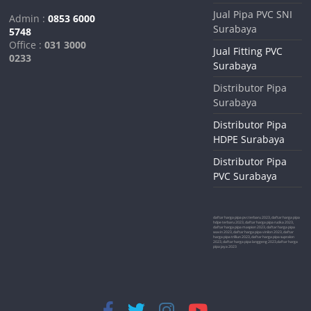
Jual Pipa PVC SNI
Admin :
0853 6000
Surabaya
5748
Office :
031 3000
Jual Fitting PVC
0233
Surabaya
Distributor Pipa
Surabaya
Distributor Pipa
HDPE Surabaya
Distributor Pipa
PVC Surabaya
daftar harga pipa pvc terbaru 2023, daftar harga pipa
hdpe terbaru 2023, daftar harga pipa rucika 2023,
daftar harga pipa maspion 2023, daftar harga pipa
wavin 2023, daftar harga pipa vinilon 2023, daftar
harga pipa trilliun 2023, daftar harga pipa supralon
2023, daftar harga pipa langgeng 2023,daftar harga
pipa jaya 2023