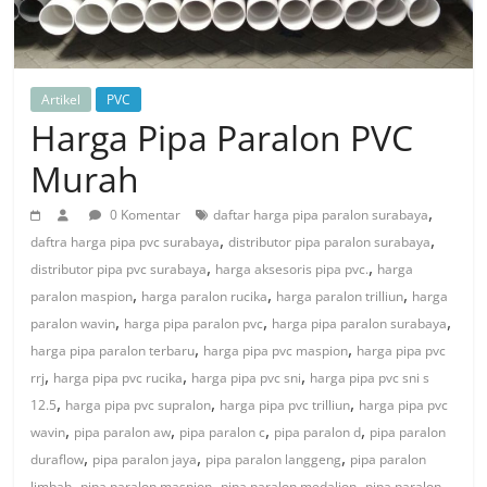
Artikel
PVC
Harga Pipa Paralon PVC
Murah
,
0 Komentar
daftar harga pipa paralon surabaya
,
,
daftra harga pipa pvc surabaya
distributor pipa paralon surabaya
,
,
distributor pipa pvc surabaya
harga aksesoris pipa pvc.
harga
,
,
,
paralon maspion
harga paralon rucika
harga paralon trilliun
harga
,
,
,
paralon wavin
harga pipa paralon pvc
harga pipa paralon surabaya
,
,
harga pipa paralon terbaru
harga pipa pvc maspion
harga pipa pvc
,
,
,
rrj
harga pipa pvc rucika
harga pipa pvc sni
harga pipa pvc sni s
,
,
,
12.5
harga pipa pvc supralon
harga pipa pvc trilliun
harga pipa pvc
,
,
,
,
wavin
pipa paralon aw
pipa paralon c
pipa paralon d
pipa paralon
,
,
,
duraflow
pipa paralon jaya
pipa paralon langgeng
pipa paralon
,
,
,
limbah
pipa paralon maspion
pipa paralon medalion
pipa paralon