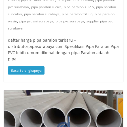
,
,
,
pvc surabaya
pipa paralon rucika
pipa paralon s 12.5
pipa paralon
,
,
,
supralon
pipa paralon surabaya
pipa paralon trilliun
pipa paralon
,
,
,
wavin
pipa pvc sni surabaya
pipa pvc surabaya
supplier pipa pvc
surabaya
daftar harga pipa paralon terbaru –
distributorpipasurabaya.com Spesifikasi Pipa Paralon Pipa
PVC lebih umum dikenal dengan pipa Paralon adalah
pipa
Baca Selengkapnya