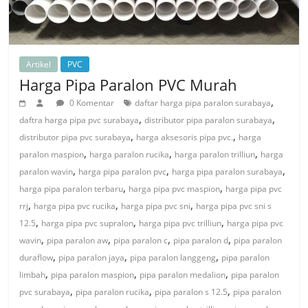
Artikel
PVC
Harga Pipa Paralon PVC Murah
,
0 Komentar
daftar harga pipa paralon surabaya
,
,
daftra harga pipa pvc surabaya
distributor pipa paralon surabaya
,
,
distributor pipa pvc surabaya
harga aksesoris pipa pvc.
harga
,
,
,
paralon maspion
harga paralon rucika
harga paralon trilliun
harga
,
,
,
paralon wavin
harga pipa paralon pvc
harga pipa paralon surabaya
,
,
harga pipa paralon terbaru
harga pipa pvc maspion
harga pipa pvc
,
,
,
rrj
harga pipa pvc rucika
harga pipa pvc sni
harga pipa pvc sni s
,
,
,
12.5
harga pipa pvc supralon
harga pipa pvc trilliun
harga pipa pvc
,
,
,
,
wavin
pipa paralon aw
pipa paralon c
pipa paralon d
pipa paralon
,
,
,
duraflow
pipa paralon jaya
pipa paralon langgeng
pipa paralon
,
,
,
limbah
pipa paralon maspion
pipa paralon medalion
pipa paralon
,
,
,
pvc surabaya
pipa paralon rucika
pipa paralon s 12.5
pipa paralon