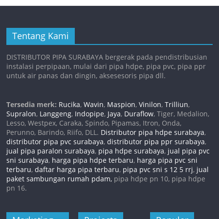
Tentang Kami
DISTRIBUTOR PIPA SURABAYA bergerak pada pendistribusian
instalasi perpipaan, mulai dari pipa hdpe, pipa pvc, pipa ppr
untuk air panas dan dingin, aksesesoris pipa dll.
Tersedia merk:
Rucika
,
Wavin
,
Maspion
,
Vinilon
,
Trilliun
,
Supralon
,
Langgeng
,
Indopipe
,
Jaya
,
Duraflow
, Tiger, Medalion,
Lesso, Westpex, Caraka, Spindo, Pipamas, Itron, Onda,
Perunno, Barindo, Riifo, DLL.
Distributor pipa hdpe surabaya
,
distributor pipa pvc surabaya
,
distributor pipa ppr surabaya
,
jual pipa paralon surabaya
,
pipa hdpe surabaya
,
jual pipa pvc
sni surabaya
,
harga pipa hdpe terbaru
,
harga pipa pvc sni
terbaru
,
daftar harga pipa terbaru
,
pipa pvc sni s 12 5 rrj
,
jual
paket sambungan rumah pdam,
pipa hdpe pn 10, pipa hdpe
pn 16.