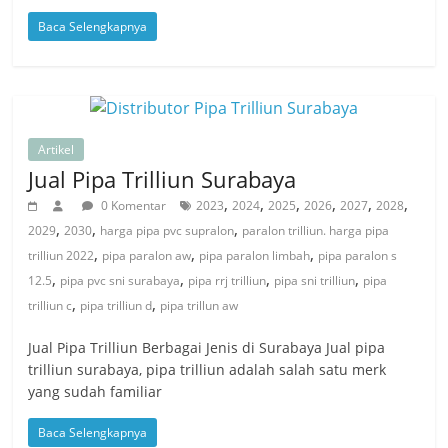
Baca Selengkapnya
Artikel
Jual Pipa Trilliun Surabaya
,
,
,
,
,
,
0 Komentar
2023
2024
2025
2026
2027
2028
,
,
,
2029
2030
harga pipa pvc supralon
paralon trilliun. harga pipa
,
,
,
trilliun 2022
pipa paralon aw
pipa paralon limbah
pipa paralon s
,
,
,
,
12.5
pipa pvc sni surabaya
pipa rrj trilliun
pipa sni trilliun
pipa
,
,
trilliun c
pipa trilliun d
pipa trillun aw
Jual Pipa Trilliun Berbagai Jenis di Surabaya Jual pipa
trilliun surabaya, pipa trilliun adalah salah satu merk
yang sudah familiar
Baca Selengkapnya