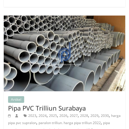
Artikel
Pipa PVC Trilliun Surabaya
,
,
,
,
,
,
,
,
2023
2024
2025
2026
2027
2028
2029
2030
harga
,
,
pipa pvc supralon
paralon trilliun. harga pipa trilliun 2022
pipa