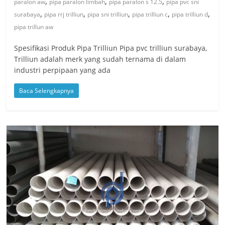
,
,
,
paralon aw
pipa paralon limbah
pipa paralon s 12.5
pipa pvc sni
,
,
,
,
,
surabaya
pipa rrj trilliun
pipa sni trilliun
pipa trilliun c
pipa trilliun d
pipa trillun aw
Spesifikasi Produk Pipa Trilliun Pipa pvc trilliun surabaya,
Trilliun adalah merk yang sudah ternama di dalam
industri perpipaan yang ada
Baca Selengkapnya