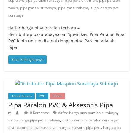
,
,
,
supralon
pipa paralon surabaya
pipa paralon trilliun
pipa paralon
,
,
,
wavin
pipa pvc sni surabaya
pipa pvc surabaya
supplier pipa pvc
surabaya
daftar harga pipa paralon terbaru –
distributorpipasurabaya.com Spesifikasi Pipa Paralon Pipa
PVC lebih umum dikenal dengan pipa Paralon adalah
pipa
Baca Selengkapnya
Kotak Kanan
PVC
Slider
Pipa Paralon PVC & Aksesoris Pipa
,
0 Komentar
daftar harga pipa paralon surabaya
,
,
daftra harga pipa pvc surabaya
distributor pipa paralon surabaya
,
,
distributor pipa pvc surabaya
harga aksesoris pipa pvc.
harga pipa