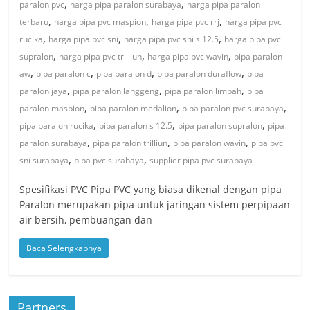
,
,
paralon pvc
harga pipa paralon surabaya
harga pipa paralon
,
,
,
terbaru
harga pipa pvc maspion
harga pipa pvc rrj
harga pipa pvc
,
,
,
rucika
harga pipa pvc sni
harga pipa pvc sni s 12.5
harga pipa pvc
,
,
,
supralon
harga pipa pvc trilliun
harga pipa pvc wavin
pipa paralon
,
,
,
,
aw
pipa paralon c
pipa paralon d
pipa paralon duraflow
pipa
,
,
,
paralon jaya
pipa paralon langgeng
pipa paralon limbah
pipa
,
,
,
paralon maspion
pipa paralon medalion
pipa paralon pvc surabaya
,
,
,
pipa paralon rucika
pipa paralon s 12.5
pipa paralon supralon
pipa
,
,
,
paralon surabaya
pipa paralon trilliun
pipa paralon wavin
pipa pvc
,
,
sni surabaya
pipa pvc surabaya
supplier pipa pvc surabaya
Spesifikasi PVC Pipa PVC yang biasa dikenal dengan pipa
Paralon merupakan pipa untuk jaringan sistem perpipaan
air bersih, pembuangan dan
Baca Selengkapnya
Partners