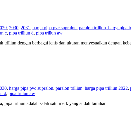
029
,
2030
,
2031
,
harga pipa pvc supralon
,
paralon trilliun. harga pipa t
iun c
,
pipa trilliun d
,
pipa trillun aw
oduk trilliun dengan berbagai jenis dan ukuran menyesuaikan dengan k
030
,
harga pipa pvc supralon
,
paralon trilliun. harga pipa trilliun 2022
,
un d
,
pipa trillun aw
ya, pipa trilliun adalah salah satu merk yang sudah familiar