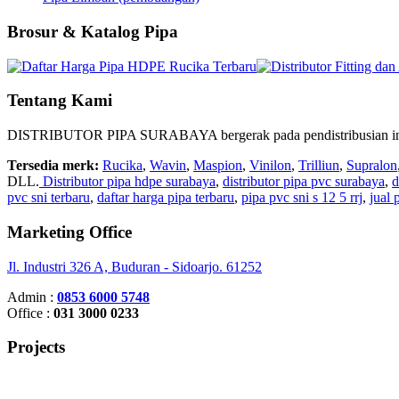
Brosur & Katalog Pipa
Tentang Kami
DISTRIBUTOR PIPA SURABAYA bergerak pada pendistribusian instalasi 
Tersedia merk:
Rucika
,
Wavin
,
Maspion
,
Vinilon
,
Trilliun
,
Supralon
DLL.
Distributor pipa hdpe surabaya
,
distributor pipa pvc surabaya
,
d
pvc sni terbaru
,
daftar harga pipa terbaru
,
pipa pvc sni s 12 5 rrj
,
jual
Marketing Office
Jl. Industri 326 A, Buduran - Sidoarjo. 61252
Admin :
0853 6000 5748
Office :
031 3000 0233
Projects