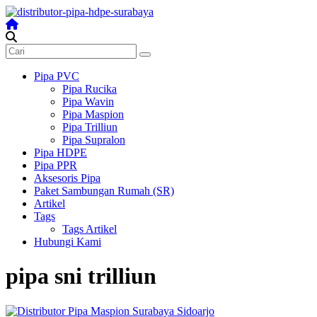
Skip
to
content
Distributor
Pipa
Surabaya
Pipa PVC
Pipa Rucika
Melengkapi
Pipa Wavin
semua
Pipa Maspion
kebutuhanmu
Pipa Trilliun
Pipa Supralon
Pipa HDPE
Pipa PPR
Aksesoris Pipa
Paket Sambungan Rumah (SR)
Artikel
Tags
Tags Artikel
Hubungi Kami
pipa sni trilliun