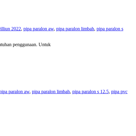
rilliun 2022
,
pipa paralon aw
,
pipa paralon limbah
,
pipa paralon s
ebutuhan penggunaan. Untuk
pipa paralon aw
,
pipa paralon limbah
,
pipa paralon s 12.5
,
pipa pvc