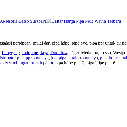
perpipaan, mulai dari pipa hdpe, pipa pvc, pipa ppr untuk air panas
,
Langgeng
,
Indopipe
,
Jaya
,
Duraflow
, Tiger, Medalion, Lesso, Westpe
istributor pipa ppr surabaya
,
jual pipa paralon surabaya
,
pipa hdpe sura
 paket sambungan rumah pdam,
pipa hdpe pn 10, pipa hdpe pn 16.