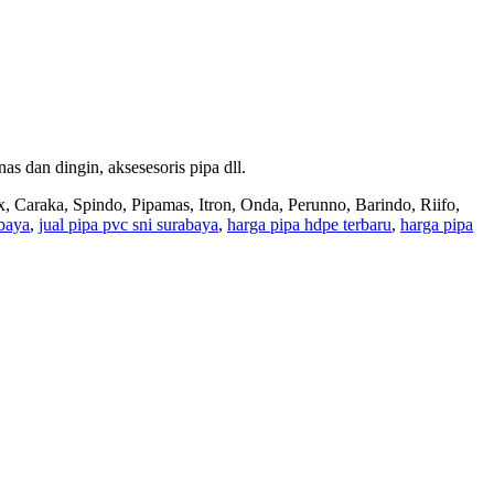
 dan dingin, aksesesoris pipa dll.
x, Caraka, Spindo, Pipamas, Itron, Onda, Perunno, Barindo, Riifo,
baya
,
jual pipa pvc sni surabaya
,
harga pipa hdpe terbaru
,
harga pipa