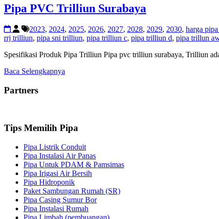
Pipa PVC Trilliun Surabaya
2023
,
2024
,
2025
,
2026
,
2027
,
2028
,
2029
,
2030
,
harga pipa
rrj trilliun
,
pipa sni trilliun
,
pipa trilliun c
,
pipa trilliun d
,
pipa trillun a
Spesifikasi Produk Pipa Trilliun Pipa pvc trilliun surabaya, Trilliun
Baca Selengkapnya
Partners
Tips Memilih Pipa
Pipa Listrik Conduit
Pipa Instalasi Air Panas
Pipa Untuk PDAM & Pamsimas
Pipa Irigasi Air Bersih
Pipa Hidroponik
Paket Sambungan Rumah (SR)
Pipa Casing Sumur Bor
Pipa Instalasi Rumah
Pipa Limbah (pembuangan)