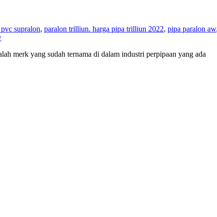
 pvc supralon
,
paralon trilliun. harga pipa trilliun 2022
,
pipa paralon aw
w
 adalah merk yang sudah ternama di dalam industri perpipaan yang ada